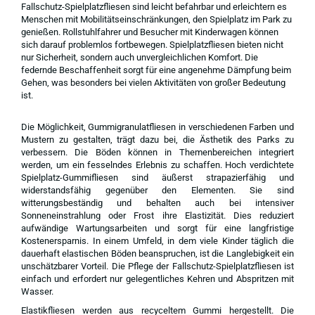
Fallschutz-Spielplatzfliesen sind leicht befahrbar und erleichtern es
Menschen mit Mobilitätseinschränkungen, den Spielplatz im Park zu
genießen. Rollstuhlfahrer und Besucher mit Kinderwagen können
sich darauf problemlos fortbewegen. Spielplatzfliesen bieten nicht
nur Sicherheit, sondern auch unvergleichlichen Komfort. Die
federnde Beschaffenheit sorgt für eine angenehme Dämpfung beim
Gehen, was besonders bei vielen Aktivitäten von großer Bedeutung
ist.
Die Möglichkeit, Gummigranulatfliesen in verschiedenen Farben und
Mustern zu gestalten, trägt dazu bei, die Ästhetik des Parks zu
verbessern. Die Böden können in Themenbereichen integriert
werden, um ein fesselndes Erlebnis zu schaffen. Hoch verdichtete
Spielplatz-Gummifliesen sind äußerst strapazierfähig und
widerstandsfähig gegenüber den Elementen. Sie sind
witterungsbeständig und behalten auch bei intensiver
Sonneneinstrahlung oder Frost ihre Elastizität. Dies reduziert
aufwändige Wartungsarbeiten und sorgt für eine langfristige
Kostenersparnis. In einem Umfeld, in dem viele Kinder täglich die
dauerhaft elastischen Böden beanspruchen, ist die Langlebigkeit ein
unschätzbarer Vorteil. Die Pflege der Fallschutz-Spielplatzfliesen ist
einfach und erfordert nur gelegentliches Kehren und Abspritzen mit
Wasser.
Elastikfliesen werden aus recyceltem Gummi hergestellt. Die