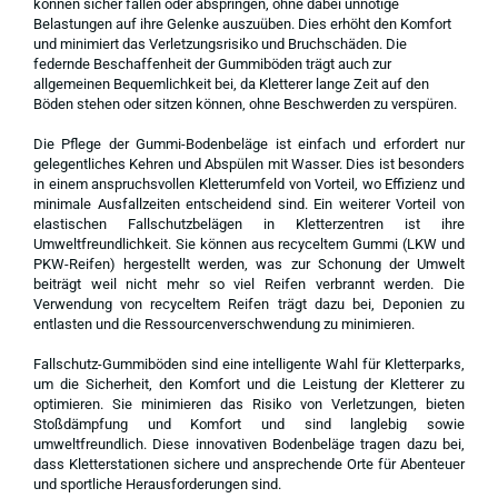
können sicher fallen oder abspringen, ohne dabei unnötige
Belastungen auf ihre Gelenke auszuüben. Dies erhöht den Komfort
und minimiert das Verletzungsrisiko und Bruchschäden. Die
federnde Beschaffenheit der Gummiböden trägt auch zur
allgemeinen Bequemlichkeit bei, da Kletterer lange Zeit auf den
Böden stehen oder sitzen können, ohne Beschwerden zu verspüren.
Die Pflege der Gummi-Bodenbeläge ist einfach und erfordert nur
gelegentliches Kehren und Abspülen mit Wasser. Dies ist besonders
in einem anspruchsvollen Kletterumfeld von Vorteil, wo Effizienz und
minimale Ausfallzeiten entscheidend sind. Ein weiterer Vorteil von
elastischen Fallschutzbelägen in Kletterzentren ist ihre
Umweltfreundlichkeit. Sie können aus recyceltem Gummi (LKW und
PKW-Reifen) hergestellt werden, was zur Schonung der Umwelt
beiträgt weil nicht mehr so viel Reifen verbrannt werden. Die
Verwendung von recyceltem Reifen trägt dazu bei, Deponien zu
entlasten und die Ressourcenverschwendung zu minimieren.
Fallschutz-Gummiböden sind eine intelligente Wahl für Kletterparks,
um die Sicherheit, den Komfort und die Leistung der Kletterer zu
optimieren. Sie minimieren das Risiko von Verletzungen, bieten
Stoßdämpfung und Komfort und sind langlebig sowie
umweltfreundlich. Diese innovativen Bodenbeläge tragen dazu bei,
dass Kletterstationen sichere und ansprechende Orte für Abenteuer
und sportliche Herausforderungen sind.