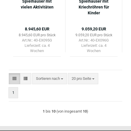
Spielhäuser mit
Spielhäuser mit
vielen Aktivitäten
Kriechröhren für
Kinder
8.945,60 EUR
9.059,20 EUR
8.945,60 EUR pro Stück
9.059,20 EUR pro Stück
Art.Nr.: 40-EX095G
Art.Nr.: 40-EX096G
Lieferzeit:
ca. 4
Lieferzeit:
ca. 4
Wochen
Wochen
Sortieren nach
pro Seite
Sortieren nach
20 pro Seite
1
1
bis
10
(von insgesamt
10
)