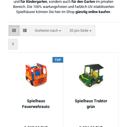
und
für Kindergarten
, sondern auch
für den Garten
im privaten
Bereich. Die 100% wartungsfreien und farblich UV-stabilisierten
Spielhäuser können Sie hier im Shop
günstig online kaufen
.
Sortieren nach
pro Seite
Sortieren nach
20 pro Seite
1
TOP
Spielhaus
Spielhaus Traktor
Feuerwehrauto
grün