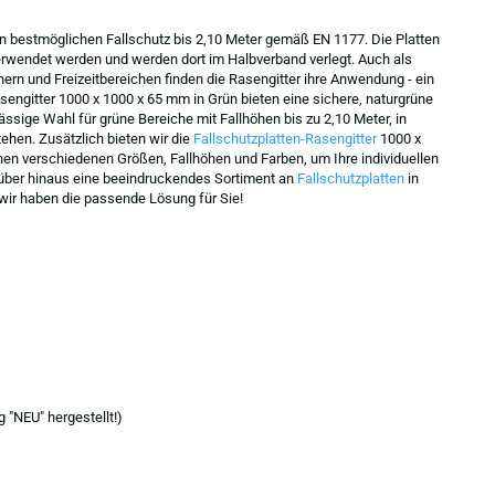
en bestmöglichen Fallschutz bis 2,10 Meter gemäß EN 1177. Die Platten
rwendet werden und werden dort im Halbverband verlegt. Auch als
ern und Freizeitbereichen finden die Rasengitter ihre Anwendung - ein
sengitter 1000 x 1000 x 65 mm in Grün bieten eine sichere, naturgrüne
sige Wahl für grüne Bereiche mit Fallhöhen bis zu 2,10 Meter, in
ehen. Zusätzlich bieten wir die
Fallschutzplatten-Rasengitter
1000 x
hen verschiedenen Größen, Fallhöhen und Farben, um Ihre individuellen
rüber hinaus eine beeindruckendes Sortiment an
Fallschutzplatten
in
 wir haben die passende Lösung für Sie!
 "NEU" hergestellt!)