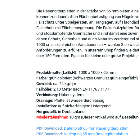
Die Rasengitterplatten in der Stärke von 65 mm bieten ein
können zur dauerhaften Flächenbefestigung von Hügeln ve
Fallschutz unter Spielgeräten, an Hanglagen, auf Flachdäch
Fallschutz mit Flächenbegrünung. Die Fallschutzplatten-Ra
und stoßdämpfende Oberfläche und sind damit eine zuverläs
denen Schutz, Sicherheit und auch Natur im Vordergrund st
1000 cm in zahlreichen Variationen an – wählen Sie zwisc
Anforderungen zu erfüllen. In unserem Shop finden Sie da
über 150 Formaten. Egal ob für kleine oder große Projekte,
Produktmaße (LxBxH):
1000 x 1000 x 65 mm
Farbe:
grün coloriert (schwarzes Granulat grün eingefärbt)
Gewicht:
ca. 24 kg/qm
Fallhöhe:
2,10 Meter nach EN 1176 / 1177
Verbindung:
Hakensystem
Drainage:
Platte ist wasserdurchlässig
Installation:
auf sickerfähigem Untergrund
Hergestellt:
in Deutschland
Mindestabnahme:
10 qm (Dieser Artikel wird auf Bestellung
PDF Download:
Datenblatt 65 mm Rasengitterplatten
PDF Download:
Verlegung 65 mm Rasengitterplatten