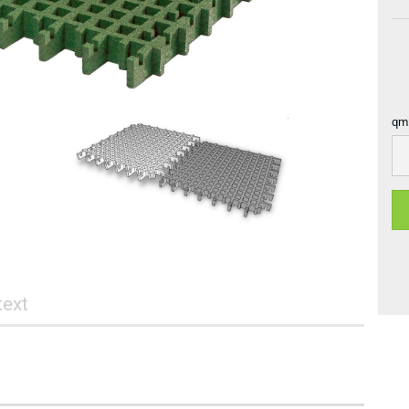
qm
qm
ext