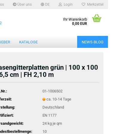
os
Über uns
DE
Login
Merkzettel
Ihr Warenkorb
12
0,00 EUR
GEBER
KATALOGE
NEWS-BLOG
asengitterplatten grün | 100 x 100
 6,5 cm | FH 2,10 m
.Nr.:
01-1006502
ferzeit:
ca. 10-14 Tage
stellung:
Deutschland
tifiziert:
EN 1177
rsandgewicht:
24
kg je qm
ndestbestellmenge:
10