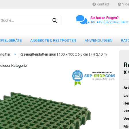
Kontakt
Vide
.
Suche...
Sie haben Fragen?
Tel: +49 (0)2234-20048
SPIELGERÄTE
ANGEBOTE & RESTPOSTEN
ANWENDUNGEN
RAT
»
ngitter
Rasengitterplatten grün | 100 x 100 x 6,5 cm | FH 2,10 m
R
n dieser Kategorie
x
Art
Lie
Her
Zer
Ve
Mi