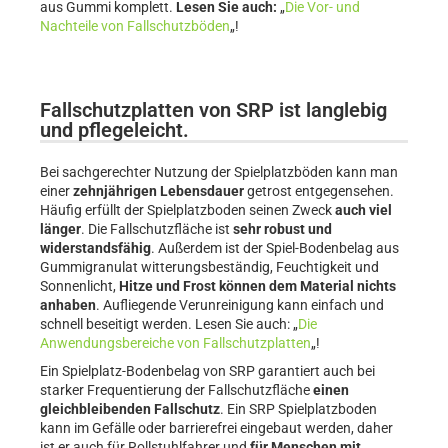
aus Gummi komplett.
Lesen Sie auch:
„
Die Vor- und
Nachteile von Fallschutzböden
„!
Fallschutzplatten von SRP ist langlebig
und pflegeleicht.
Bei sachgerechter Nutzung der Spielplatzböden kann man
einer
zehnjährigen Lebensdauer
getrost entgegensehen.
Häufig erfüllt der Spielplatzboden seinen Zweck
auch viel
länger
. Die Fallschutzfläche ist
sehr robust und
widerstandsfähig
. Außerdem ist der Spiel-Bodenbelag aus
Gummigranulat witterungsbeständig, Feuchtigkeit und
Sonnenlicht,
Hitze und Frost können dem Material nichts
anhaben
. Aufliegende Verunreinigung kann einfach und
schnell beseitigt werden. Lesen Sie auch: „
Die
Anwendungsbereiche von Fallschutzplatten
„!
Ein Spielplatz-Bodenbelag von SRP garantiert auch bei
starker Frequentierung der Fallschutzfläche
einen
gleichbleibenden Fallschutz
. Ein SRP Spielplatzboden
kann im Gefälle oder barrierefrei eingebaut werden, daher
ist er auch für Rollstuhlfahrer und
für Menschen mit