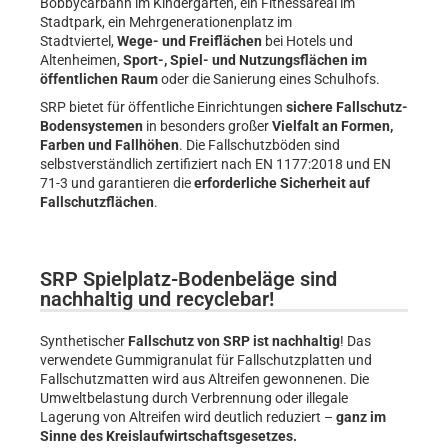
Bobbycarbahn im Kindergarten, ein Fitnessareal im
Stadtpark, ein Mehrgenerationenplatz im
Stadtviertel,
Wege- und Freiflächen
bei Hotels und
Altenheimen,
Sport-, Spiel- und Nutzungsflächen im
öffentlichen Raum
oder die Sanierung eines Schulhofs.
SRP bietet für öffentliche Einrichtungen
sichere Fallschutz-
Bodensystemen
in besonders großer
Vielfalt an Formen,
Farben und Fallhöhen
. Die Fallschutzböden sind
selbstverständlich zertifiziert nach EN 1177:2018 und EN
71-3 und garantieren die
erforderliche Sicherheit auf
Fallschutzflächen
.
SRP Spielplatz-Bodenbeläge sind
nachhaltig und recyclebar!
Synthetischer
Fallschutz von SRP ist nachhaltig
! Das
verwendete Gummigranulat für Fallschutzplatten und
Fallschutzmatten wird aus Altreifen gewonnenen. Die
Umweltbelastung durch Verbrennung oder illegale
Lagerung von Altreifen wird deutlich reduziert –
ganz im
Sinne des Kreislaufwirtschaftsgesetzes.