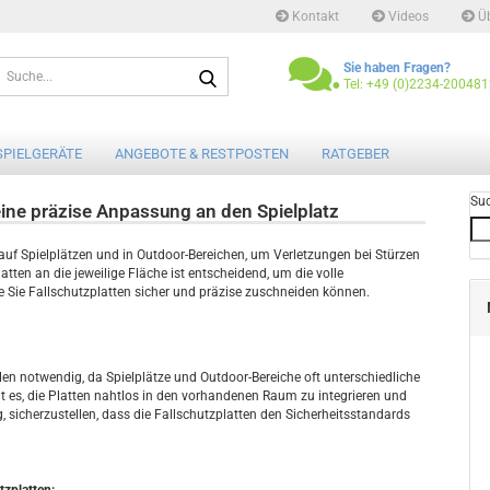
Kontakt
Videos
Üb
.
Sprache auswäh
Sie haben Fragen?
Tel: +49 (0)2234-20048
Währung auswäh
SPIELGERÄTE
ANGEBOTE & RESTPOSTEN
RATGEBER
Su
eine präzise Anpassung an den Spielplatz
Lieferland
 auf Spielplätzen und in Outdoor-Bereichen, um Verletzungen bei Stürzen
ten an die jeweilige Fläche ist entscheidend, um die volle
wie Sie Fallschutzplatten sicher und präzise zuschneiden können.
Kont
Pass
len notwendig, da Spielplätze und Outdoor-Bereiche oft unterschiedliche
es, die Platten nahtlos in den vorhandenen Raum zu integrieren und
 sicherzustellen, dass die Fallschutzplatten den Sicherheitsstandards