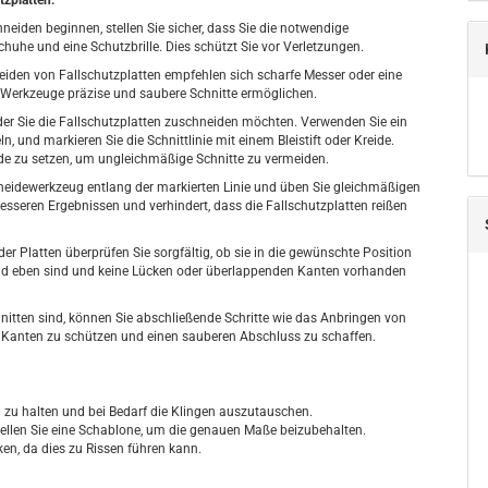
tzplatten:
eiden beginnen, stellen Sie sicher, dass Sie die notwendige
uhe und eine Schutzbrille. Dies schützt Sie vor Verletzungen.
iden von Fallschutzplatten empfehlen sich scharfe Messer oder eine
e Werkzeuge präzise und saubere Schnitte ermöglichen.
 der Sie die Fallschutzplatten zuschneiden möchten. Verwenden Sie ein
nd markieren Sie die Schnittlinie mit einem Bleistift oder Kreide.
ade zu setzen, um ungleichmäßige Schnitte zu vermeiden.
eidewerkzeug entlang der markierten Linie und üben Sie gleichmäßigen
besseren Ergebnissen und verhindert, dass die Fallschutzplatten reißen
 Platten überprüfen Sie sorgfältig, ob sie in die gewünschte Position
 und eben sind und keine Lücken oder überlappenden Kanten vorhanden
nitten sind, können Sie abschließende Schritte wie das Anbringen von
 Kanten zu schützen und einen sauberen Abschluss zu schaffen.
 zu halten und bei Bedarf die Klingen auszutauschen.
ellen Sie eine Schablone, um die genauen Maße beizubehalten.
ken, da dies zu Rissen führen kann.