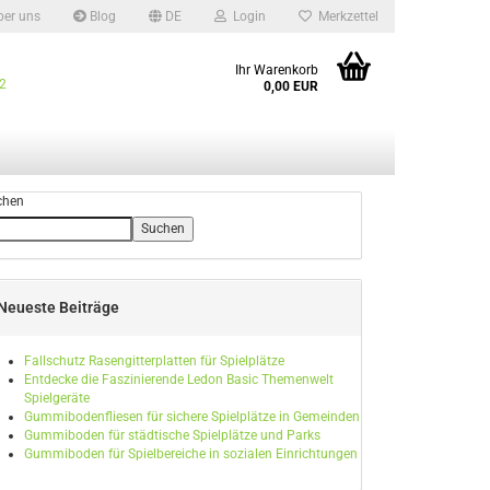
er uns
Blog
DE
Login
Merkzettel
len
Ihr Warenkorb
12
0,00 EUR
len
chen
Suchen
Neueste Beiträge
o erstellen
wort vergessen?
Fallschutz Rasengitterplatten für Spielplätze
Entdecke die Faszinierende Ledon Basic Themenwelt
Spielgeräte
Gummibodenfliesen für sichere Spielplätze in Gemeinden
Gummiboden für städtische Spielplätze und Parks
Gummiboden für Spielbereiche in sozialen Einrichtungen