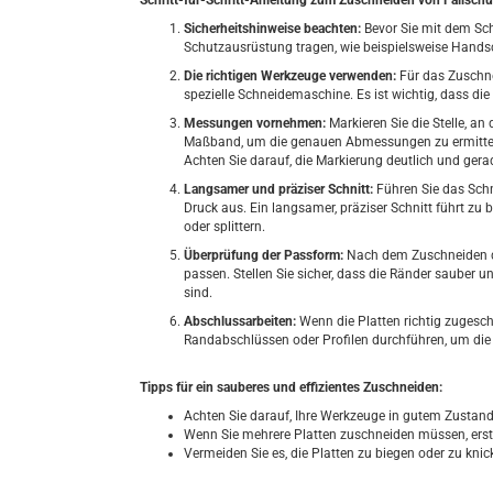
Schritt-für-Schritt-Anleitung zum Zuschneiden von Fallschu
Sicherheitshinweise beachten:
Bevor Sie mit dem Schn
Schutzausrüstung tragen, wie beispielsweise Handsch
Die richtigen Werkzeuge verwenden:
Für das Zuschne
spezielle Schneidemaschine. Es ist wichtig, dass di
Messungen vornehmen:
Markieren Sie die Stelle, an
Maßband, um die genauen Abmessungen zu ermitteln, u
Achten Sie darauf, die Markierung deutlich und ger
Langsamer und präziser Schnitt:
Führen Sie das Schn
Druck aus. Ein langsamer, präziser Schnitt führt zu 
oder splittern.
Überprüfung der Passform:
Nach dem Zuschneiden der
passen. Stellen Sie sicher, dass die Ränder sauber
sind.
Abschlussarbeiten:
Wenn die Platten richtig zugesch
Randabschlüssen oder Profilen durchführen, um die
Tipps für ein sauberes und effizientes Zuschneiden:
Achten Sie darauf, Ihre Werkzeuge in gutem Zustand
Wenn Sie mehrere Platten zuschneiden müssen, erst
Vermeiden Sie es, die Platten zu biegen oder zu knic